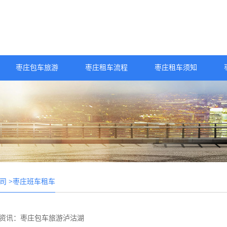
枣庄包车旅游
枣庄租车流程
枣庄租车须知
>枣庄班车租车
司
资讯：枣庄包车旅游泸沽湖